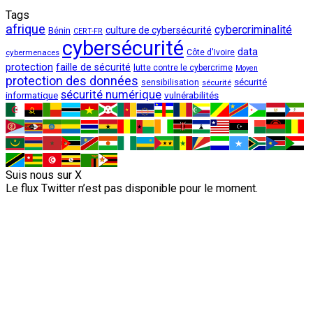
Tags
afrique
cybercriminalité
culture de cybersécurité
Bénin
CERT-FR
cybersécurité
data
cybermenaces
Côte d'Ivoire
protection
faille de sécurité
lutte contre le cybercrime
Moyen
protection des données
sécurité
sensibilisation
sécurité
sécurité numérique
vulnérabilités
informatique
Suis nous sur X
Le flux Twitter n’est pas disponible pour le moment.