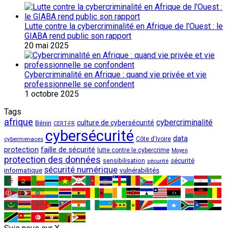
Lutte contre la cybercriminalité en Afrique de l’Ouest : le
GIABA rend public son rapport
20 mai 2025
Cybercriminalité en Afrique : quand vie privée et vie
professionnelle se confondent
1 octobre 2025
Tags
afrique
cybercriminalité
culture de cybersécurité
Bénin
CERT-FR
cybersécurité
data
cybermenaces
Côte d'Ivoire
protection
faille de sécurité
lutte contre le cybercrime
Moyen
protection des données
sécurité
sensibilisation
sécurité
sécurité numérique
vulnérabilités
informatique