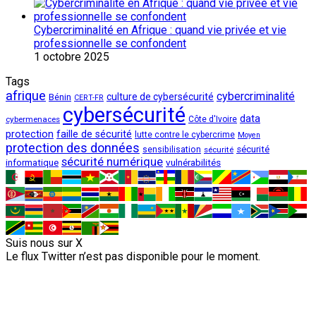
Cybercriminalité en Afrique : quand vie privée et vie
professionnelle se confondent
1 octobre 2025
Tags
afrique
cybercriminalité
culture de cybersécurité
Bénin
CERT-FR
cybersécurité
data
cybermenaces
Côte d'Ivoire
protection
faille de sécurité
lutte contre le cybercrime
Moyen
protection des données
sécurité
sensibilisation
sécurité
sécurité numérique
vulnérabilités
informatique
Suis nous sur X
Le flux Twitter n’est pas disponible pour le moment.