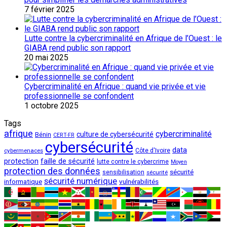
7 février 2025
Lutte contre la cybercriminalité en Afrique de l’Ouest : le
GIABA rend public son rapport
20 mai 2025
Cybercriminalité en Afrique : quand vie privée et vie
professionnelle se confondent
1 octobre 2025
Tags
afrique
cybercriminalité
culture de cybersécurité
Bénin
CERT-FR
cybersécurité
data
cybermenaces
Côte d'Ivoire
protection
faille de sécurité
lutte contre le cybercrime
Moyen
protection des données
sécurité
sensibilisation
sécurité
sécurité numérique
vulnérabilités
informatique