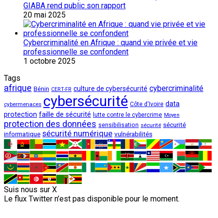
GIABA rend public son rapport
20 mai 2025
Cybercriminalité en Afrique : quand vie privée et vie
professionnelle se confondent
1 octobre 2025
Tags
afrique
cybercriminalité
culture de cybersécurité
Bénin
CERT-FR
cybersécurité
data
cybermenaces
Côte d'Ivoire
protection
faille de sécurité
lutte contre le cybercrime
Moyen
protection des données
sécurité
sensibilisation
sécurité
sécurité numérique
vulnérabilités
informatique
Suis nous sur X
Le flux Twitter n’est pas disponible pour le moment.