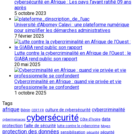
cybersécurité en Afrique : Les pays l’ayant ratifié 09 ans
après
5 octobre 2023
Université d’Abomey Calavi : une plateforme numérique
pour simplifier les démarches administratives
7 février 2025
Lutte contre la cybercriminalité en Afrique de l’Ouest : le
GIABA rend public son rapport
20 mai 2025
Cybercriminalité en Afrique : quand vie privée et vie
professionnelle se confondent
1 octobre 2025
Tags
afrique
cybercriminalité
culture de cybersécurité
Bénin
CERT-FR
cybersécurité
data
cybermenaces
Côte d'Ivoire
protection
faille de sécurité
lutte contre le cybercrime
Moyen
protection des données
sécurité
sensibilisation
sécurité