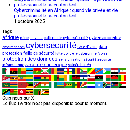
Cybercriminalité en Afrique : quand vie privée et vie
professionnelle se confondent
1 octobre 2025
Tags
afrique
cybercriminalité
culture de cybersécurité
Bénin
CERT-FR
cybersécurité
data
cybermenaces
Côte d'Ivoire
protection
faille de sécurité
lutte contre le cybercrime
Moyen
protection des données
sécurité
sensibilisation
sécurité
sécurité numérique
vulnérabilités
informatique
Suis nous sur X
Le flux Twitter n’est pas disponible pour le moment.