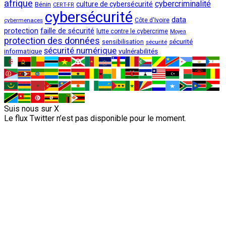
afrique
cybercriminalité
culture de cybersécurité
Bénin
CERT-FR
cybersécurité
data
cybermenaces
Côte d'Ivoire
protection
faille de sécurité
lutte contre le cybercrime
Moyen
protection des données
sécurité
sensibilisation
sécurité
sécurité numérique
vulnérabilités
informatique
Suis nous sur X
Le flux Twitter n’est pas disponible pour le moment.