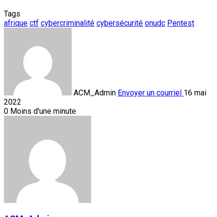
Tags
afrique
ctf
cybercriminalité
cybersécurité
onudc
Pentest
ACM_Admin
Envoyer un courriel
16 mai
2022
0
Moins d'une minute