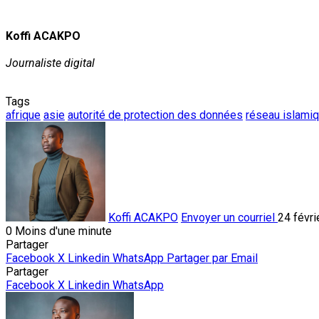
Koffi ACAKPO
Journaliste digital
Tags
afrique
asie
autorité de protection des données
réseau islami
Koffi ACAKPO
Envoyer un courriel
24 févri
0
Moins d'une minute
Partager
Facebook
X
Linkedin
WhatsApp
Partager par Email
Partager
Facebook
X
Linkedin
WhatsApp