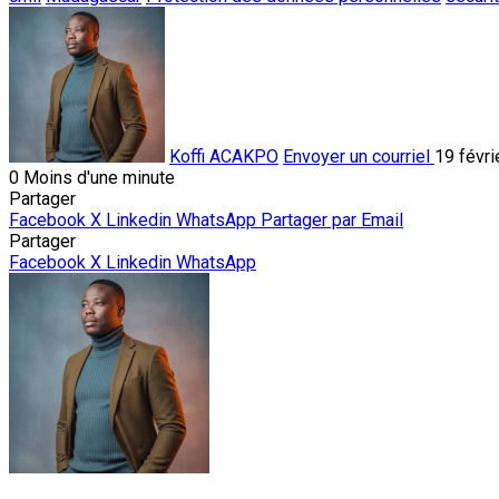
Koffi ACAKPO
Envoyer un courriel
19 févri
0
Moins d'une minute
Partager
Facebook
X
Linkedin
WhatsApp
Partager par Email
Partager
Facebook
X
Linkedin
WhatsApp