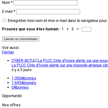
Nom
*
E-mail
*
Enregistrer mon nom et mon e-mail dans le navigateur pour
Prouvez que vous êtes humain :
1 + 3 =
Voir aussi
Fermer
CYBER-ACTU
La PLCC Côte d’Ivoire alerte sur une nouvelle arnaque c
il y a 3 jours
1 000
Abonnés
1 695
Abonnés
0
Abonnes
Opportunité
Nos offres