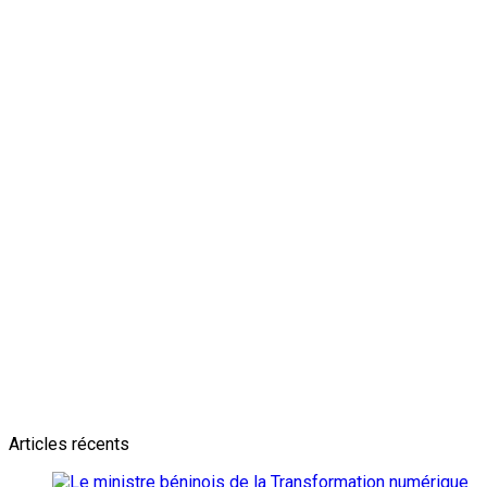
Newsletter
L'actualité plus proche de toi
Abonnes toi pour récevoir les dernieres infos
Articles récents