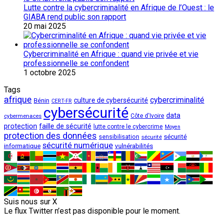
Lutte contre la cybercriminalité en Afrique de l’Ouest : le
GIABA rend public son rapport
20 mai 2025
Cybercriminalité en Afrique : quand vie privée et vie
professionnelle se confondent
1 octobre 2025
Tags
afrique
cybercriminalité
culture de cybersécurité
Bénin
CERT-FR
cybersécurité
data
cybermenaces
Côte d'Ivoire
protection
faille de sécurité
lutte contre le cybercrime
Moyen
protection des données
sécurité
sensibilisation
sécurité
sécurité numérique
vulnérabilités
informatique
Suis nous sur X
Le flux Twitter n’est pas disponible pour le moment.