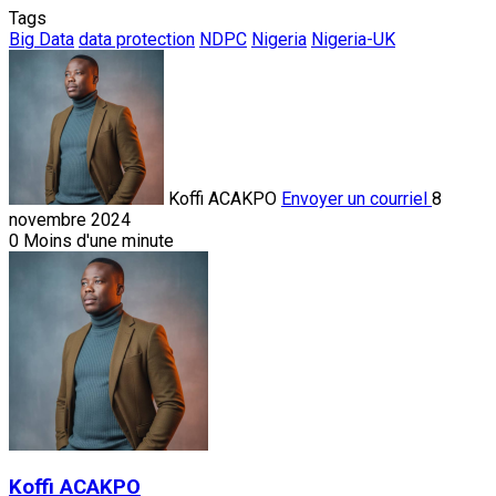
Tags
Big Data
data protection
NDPC
Nigeria
Nigeria-UK
Koffi ACAKPO
Envoyer un courriel
8
novembre 2024
0
Moins d'une minute
Koffi ACAKPO