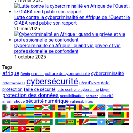
7 février 2025
Lutte contre la cybercriminalité en Afrique de l’Ouest : le
GIABA rend public son rapport
20 mai 2025
Cybercriminalité en Afrique : quand vie privée et vie
professionnelle se confondent
1 octobre 2025
Tags
afrique
cybercriminalité
culture de cybersécurité
Bénin
CERT-FR
cybersécurité
data
cybermenaces
Côte d'Ivoire
protection
faille de sécurité
lutte contre le cybercrime
Moyen
protection des données
sécurité
sensibilisation
sécurité
sécurité numérique
vulnérabilités
informatique