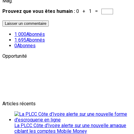
Mag.
Prouvez que vous êtes humain :
0 + 1 =
1 000
Abonnés
1 695
Abonnés
0
Abonnes
Opportunité
Newsletter
L'actualité plus proche de toi
Abonnes toi pour récevoir les dernieres infos
Articles récents
La PLCC Côte d’Ivoire alerte sur une nouvelle arnaque
ciblant les comptes Mobile Money