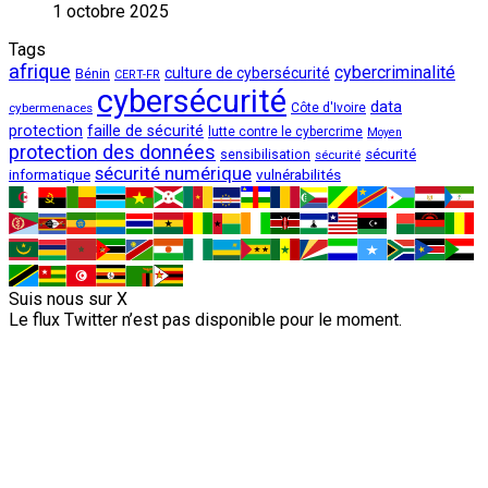
1 octobre 2025
Tags
afrique
cybercriminalité
culture de cybersécurité
Bénin
CERT-FR
cybersécurité
data
cybermenaces
Côte d'Ivoire
protection
faille de sécurité
lutte contre le cybercrime
Moyen
protection des données
sécurité
sensibilisation
sécurité
sécurité numérique
vulnérabilités
informatique
Suis nous sur X
Le flux Twitter n’est pas disponible pour le moment.