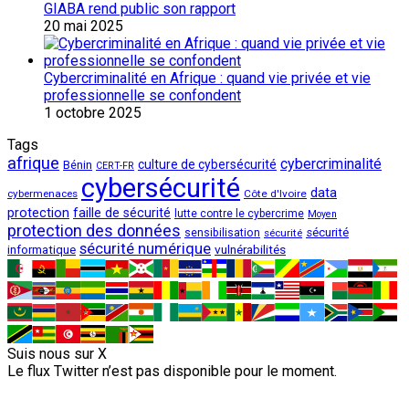
GIABA rend public son rapport
20 mai 2025
Cybercriminalité en Afrique : quand vie privée et vie
professionnelle se confondent
1 octobre 2025
Tags
afrique
cybercriminalité
culture de cybersécurité
Bénin
CERT-FR
cybersécurité
data
cybermenaces
Côte d'Ivoire
protection
faille de sécurité
lutte contre le cybercrime
Moyen
protection des données
sécurité
sensibilisation
sécurité
sécurité numérique
vulnérabilités
informatique
Suis nous sur X
Le flux Twitter n’est pas disponible pour le moment.