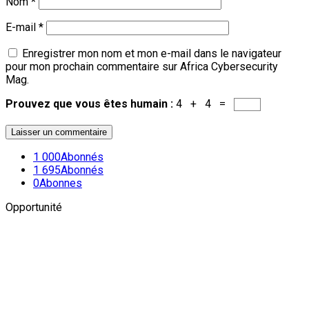
Nom
*
E-mail
*
Enregistrer mon nom et mon e-mail dans le navigateur
pour mon prochain commentaire sur Africa Cybersecurity
Mag.
Prouvez que vous êtes humain :
4 + 4 =
1 000
Abonnés
1 695
Abonnés
0
Abonnes
Opportunité
Newsletter
L'actualité plus proche de toi
Abonnes toi pour récevoir les dernieres infos