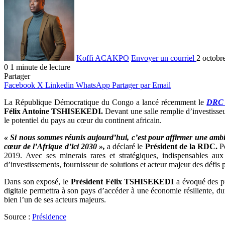
Koffi ACAKPO
Envoyer un courriel
2 octobr
0
1 minute de lecture
Partager
Facebook
X
Linkedin
WhatsApp
Partager par Email
La République Démocratique du Congo a lancé récemment le
DRC D
Félix Antoine TSHISEKEDI.
Devant une salle remplie d’investisseu
le potentiel du pays au cœur du continent africain.
« Si nous sommes réunis aujourd’hui, c’est pour affirmer une ambiti
cœur de l’Afrique d’ici 2030 »,
a déclaré le
Président de la RDC.
Po
2019. Avec ses minerais rares et stratégiques, indispensables aux
d’investissements, fournisseur de solutions et acteur majeur des défis p
Dans son exposé, le
Président Félix TSHISEKEDI
a évoqué des pil
digitale permettra à son pays d’accéder à une économie résiliente, d
bien l’un de ses acteurs majeurs.
Source :
Présidence