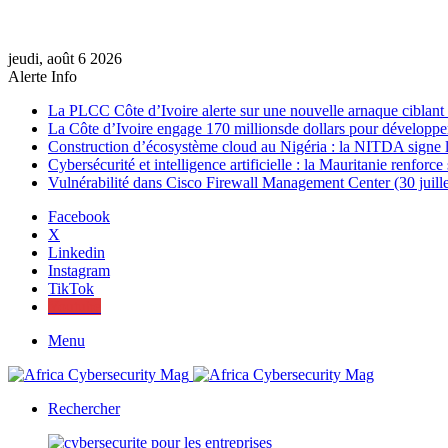
jeudi, août 6 2026
Alerte Info
La PLCC Côte d’Ivoire alerte sur une nouvelle arnaque ciblan
La Côte d’Ivoire engage 170 millionsde dollars pour développer
Construction d’écosystème cloud au Nigéria : la NITDA signe l
Cybersécurité et intelligence artificielle : la Mauritanie renfor
Vulnérabilité dans Cisco Firewall Management Center (30 juill
Facebook
X
Linkedin
Instagram
TikTok
Youtube
Menu
Rechercher