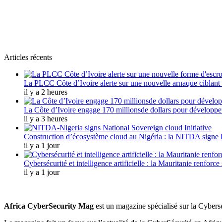
L'actualité plus proche de toi
Abonnes toi pour récevoir les dernieres infos
Articles récents
La PLCC Côte d’Ivoire alerte sur une nouvelle arnaque ciblan
il y a 2 heures
La Côte d’Ivoire engage 170 millionsde dollars pour développer
il y a 3 heures
Construction d’écosystème cloud au Nigéria : la NITDA signe l
il y a 1 jour
Cybersécurité et intelligence artificielle : la Mauritanie renfor
il y a 1 jour
Africa CyberSecurity Mag
est un magazine spécialisé sur la Cybersé