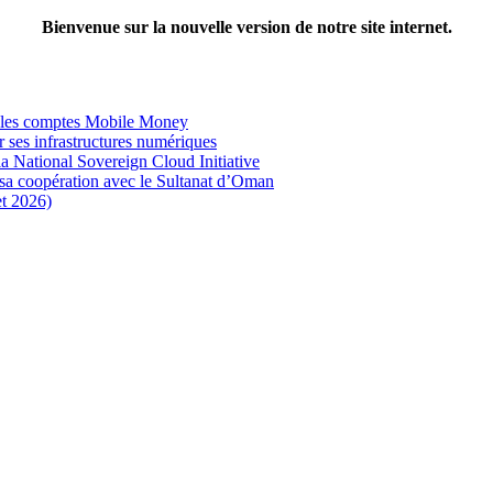
Bienvenue sur la nouvelle version de notre site internet.
t les comptes Mobile Money
 ses infrastructures numériques
a National Sovereign Cloud Initiative
ce sa coopération avec le Sultanat d’Oman
et 2026)