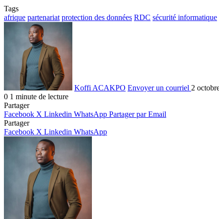
Tags
afrique
partenariat
protection des données
RDC
sécurité informatique
Koffi ACAKPO
Envoyer un courriel
2 octobr
0
1 minute de lecture
Partager
Facebook
X
Linkedin
WhatsApp
Partager par Email
Partager
Facebook
X
Linkedin
WhatsApp