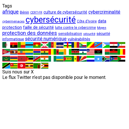
Tags
afrique
cybercriminalité
culture de cybersécurité
Bénin
CERT-FR
cybersécurité
data
cybermenaces
Côte d'Ivoire
protection
faille de sécurité
lutte contre le cybercrime
Moyen
protection des données
sécurité
sensibilisation
sécurité
sécurité numérique
vulnérabilités
informatique
Suis nous sur X
Le flux Twitter n’est pas disponible pour le moment.