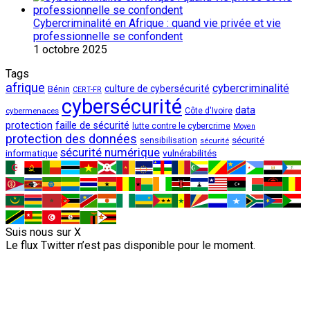
Cybercriminalité en Afrique : quand vie privée et vie
professionnelle se confondent
1 octobre 2025
Tags
afrique
cybercriminalité
culture de cybersécurité
Bénin
CERT-FR
cybersécurité
data
cybermenaces
Côte d'Ivoire
protection
faille de sécurité
lutte contre le cybercrime
Moyen
protection des données
sécurité
sensibilisation
sécurité
sécurité numérique
vulnérabilités
informatique
Suis nous sur X
Le flux Twitter n’est pas disponible pour le moment.