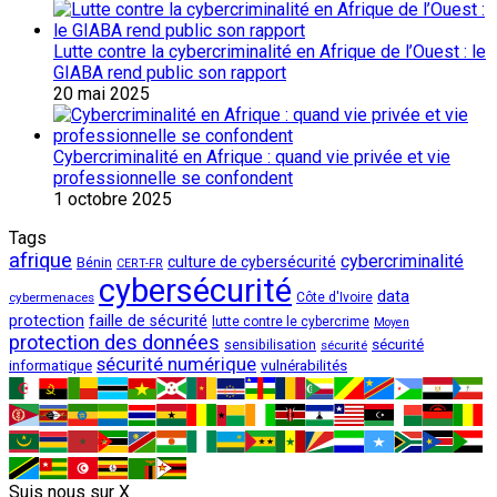
Lutte contre la cybercriminalité en Afrique de l’Ouest : le
GIABA rend public son rapport
20 mai 2025
Cybercriminalité en Afrique : quand vie privée et vie
professionnelle se confondent
1 octobre 2025
Tags
afrique
cybercriminalité
culture de cybersécurité
Bénin
CERT-FR
cybersécurité
data
cybermenaces
Côte d'Ivoire
protection
faille de sécurité
lutte contre le cybercrime
Moyen
protection des données
sécurité
sensibilisation
sécurité
sécurité numérique
vulnérabilités
informatique
Suis nous sur X