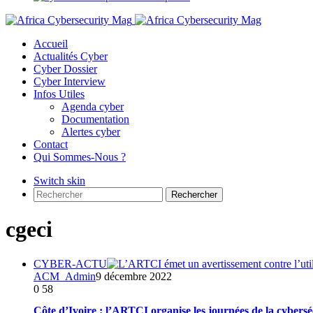
Accueil
Actualités Cyber
Cyber Dossier
Cyber Interview
Infos Utiles
Agenda cyber
Documentation
Alertes cyber
Contact
Qui Sommes-Nous ?
Switch skin
Rechercher
cgeci
CYBER-ACTU
ACM_Admin
9 décembre 2022
0
58
Côte d’Ivoire : l’ARTCI organise les journées de la cybersé