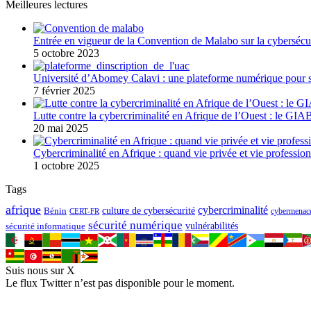
Meilleures lectures
Entrée en vigueur de la Convention de Malabo sur la cybersécuri
5 octobre 2023
Université d’Abomey Calavi : une plateforme numérique pour si
7 février 2025
Lutte contre la cybercriminalité en Afrique de l’Ouest : le GIA
20 mai 2025
Cybercriminalité en Afrique : quand vie privée et vie professio
1 octobre 2025
Tags
afrique
cybercriminalité
culture de cybersécurité
Bénin
cybermenac
CERT-FR
sécurité numérique
sécurité informatique
vulnérabilités
Suis nous sur X
Le flux Twitter n’est pas disponible pour le moment.