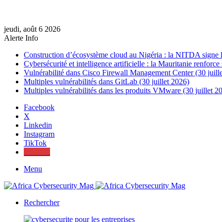
jeudi, août 6 2026
Alerte Info
Construction d’écosystème cloud au Nigéria : la NITDA signe l
Cybersécurité et intelligence artificielle : la Mauritanie renfor
Vulnérabilité dans Cisco Firewall Management Center (30 juill
Multiples vulnérabilités dans GitLab (30 juillet 2026)
Multiples vulnérabilités dans les produits VMware (30 juillet 2
Facebook
X
Linkedin
Instagram
TikTok
Youtube
Menu
Rechercher