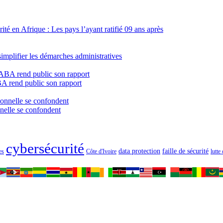
té en Afrique : Les pays l’ayant ratifié 09 ans après
mplifier les démarches administratives
BA rend public son rapport
nnelle se confondent
cybersécurité
data protection
faille de sécurité
Côte d'Ivoire
lutte
es