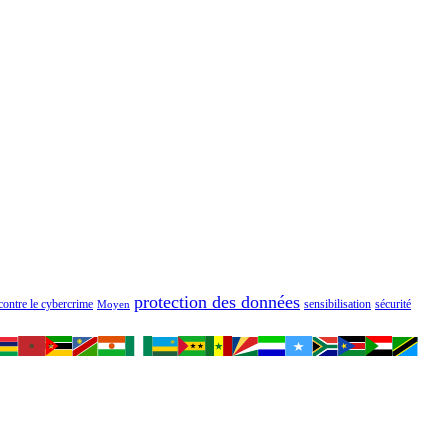
protection des données
 contre le cybercrime
sensibilisation
sécurité
Moyen