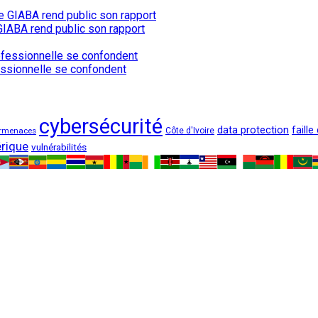
e GIABA rend public son rapport
fessionnelle se confondent
cybersécurité
data protection
faille
rmenaces
Côte d'Ivoire
rique
vulnérabilités