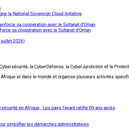
ne la National Sovereign Cloud Initiative
renforce sa coopération avec le Sultanat d’Oman
juillet 2026)
Cybersécurité, la CyberDéfense, la CyberJuridiction et la Protec
en Afrique et dans le monde et organise plusieurs activités spéc
écurité en Afrique : Les pays l’ayant ratifié 09 ans après
our simplifier les démarches administratives