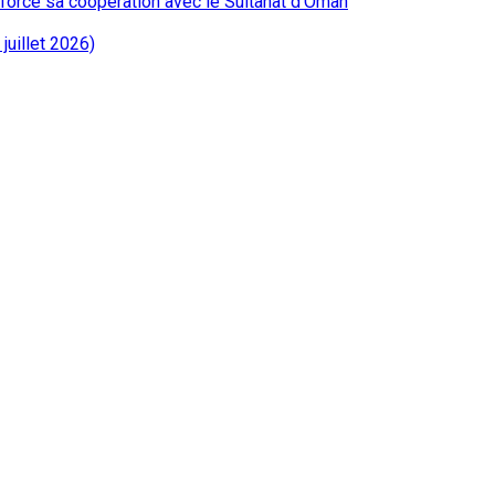
renforce sa coopération avec le Sultanat d’Oman
juillet 2026)