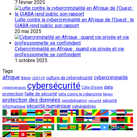
7 février 2025
Lutte contre la cybercriminalité en Afrique de l’Ouest : le
GIABA rend public son rapport
20 mai 2025
Cybercriminalité en Afrique : quand vie privée et vie
professionnelle se confondent
1 octobre 2025
Tags
afrique
cybercriminalité
culture de cybersécurité
Bénin
CERT-FR
cybersécurité
data
cybermenaces
Côte d'Ivoire
protection
faille de sécurité
lutte contre le cybercrime
Moyen
protection des données
sécurité
sensibilisation
sécurité
sécurité numérique
vulnérabilités
informatique