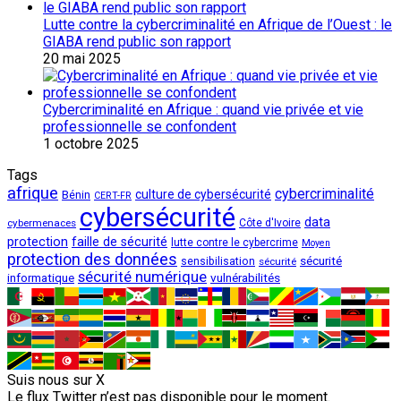
Lutte contre la cybercriminalité en Afrique de l’Ouest : le
GIABA rend public son rapport
20 mai 2025
Cybercriminalité en Afrique : quand vie privée et vie
professionnelle se confondent
1 octobre 2025
Tags
afrique
cybercriminalité
culture de cybersécurité
Bénin
CERT-FR
cybersécurité
data
cybermenaces
Côte d'Ivoire
protection
faille de sécurité
lutte contre le cybercrime
Moyen
protection des données
sécurité
sensibilisation
sécurité
sécurité numérique
vulnérabilités
informatique
Suis nous sur X
Le flux Twitter n’est pas disponible pour le moment.