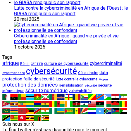
Lutte contre la cybercriminalité en Afrique de l’Ouest : le
GIABA rend public son rapport
20 mai 2025
Cybercriminalité en Afrique : quand vie privée et vie
professionnelle se confondent
1 octobre 2025
Tags
afrique
cybercriminalité
culture de cybersécurité
Bénin
CERT-FR
cybersécurité
data
cybermenaces
Côte d'Ivoire
protection
faille de sécurité
lutte contre le cybercrime
Moyen
protection des données
sécurité
sensibilisation
sécurité
sécurité numérique
vulnérabilités
informatique
Suis nous sur X
Le flux Twitter n’est pas disponible pour le moment.