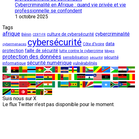
Cybercriminalité en Afrique : quand vie privée et vie
professionnelle se confondent
1 octobre 2025
Tags
afrique
cybercriminalité
culture de cybersécurité
Bénin
CERT-FR
cybersécurité
data
cybermenaces
Côte d'Ivoire
protection
faille de sécurité
lutte contre le cybercrime
Moyen
protection des données
sécurité
sensibilisation
sécurité
sécurité numérique
vulnérabilités
informatique
Suis nous sur X
Le flux Twitter n’est pas disponible pour le moment.