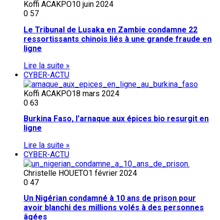
Koffi ACAKPO
10 juin 2024
0
57
Le Tribunal de Lusaka en Zambie condamne 22
ressortissants chinois liés à une grande fraude en
ligne
Lire la suite »
CYBER-ACTU
Koffi ACAKPO
18 mars 2024
0
63
Burkina Faso, l’arnaque aux épices bio resurgit en
ligne
Lire la suite »
CYBER-ACTU
Christelle HOUETO
1 février 2024
0
47
Un Nigérian condamné à 10 ans de prison pour
avoir blanchi des millions volés à des personnes
âgées