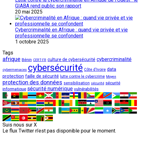
GIABA rend public son rapport
20 mai 2025
Cybercriminalité en Afrique : quand vie privée et vie
professionnelle se confondent
1 octobre 2025
Tags
afrique
cybercriminalité
culture de cybersécurité
Bénin
CERT-FR
cybersécurité
data
cybermenaces
Côte d'Ivoire
protection
faille de sécurité
lutte contre le cybercrime
Moyen
protection des données
sécurité
sensibilisation
sécurité
sécurité numérique
vulnérabilités
informatique
Suis nous sur X
Le flux Twitter n’est pas disponible pour le moment.