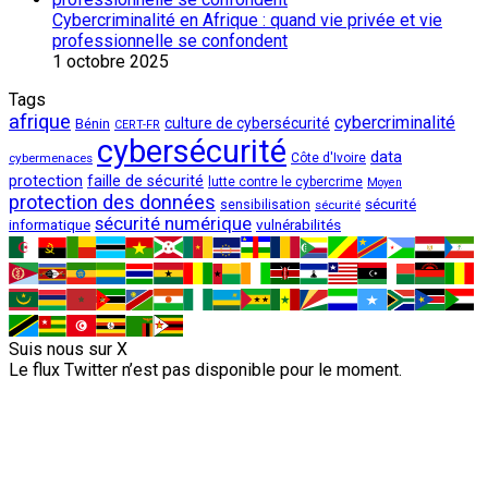
Cybercriminalité en Afrique : quand vie privée et vie
professionnelle se confondent
1 octobre 2025
Tags
afrique
cybercriminalité
culture de cybersécurité
Bénin
CERT-FR
cybersécurité
data
cybermenaces
Côte d'Ivoire
protection
faille de sécurité
lutte contre le cybercrime
Moyen
protection des données
sécurité
sensibilisation
sécurité
sécurité numérique
vulnérabilités
informatique
Suis nous sur X
Le flux Twitter n’est pas disponible pour le moment.