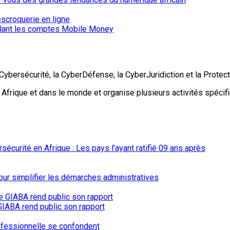
iblant les comptes Mobile Money
Cybersécurité, la CyberDéfense, la CyberJuridiction et la Protec
en Afrique et dans le monde et organise plusieurs activités spéc
écurité en Afrique : Les pays l’ayant ratifié 09 ans après
our simplifier les démarches administratives
e GIABA rend public son rapport