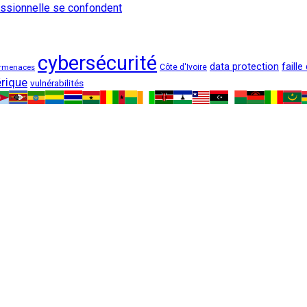
fessionnelle se confondent
cybersécurité
data protection
faille
rmenaces
Côte d'Ivoire
rique
vulnérabilités