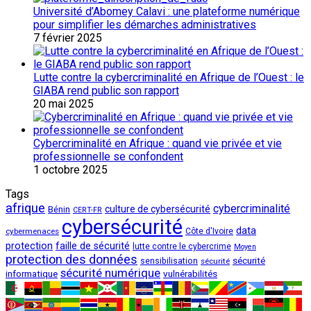
Université d’Abomey Calavi : une plateforme numérique
pour simplifier les démarches administratives
7 février 2025
Lutte contre la cybercriminalité en Afrique de l’Ouest : le
GIABA rend public son rapport
20 mai 2025
Cybercriminalité en Afrique : quand vie privée et vie
professionnelle se confondent
1 octobre 2025
Tags
afrique
cybercriminalité
culture de cybersécurité
Bénin
CERT-FR
cybersécurité
data
cybermenaces
Côte d'Ivoire
protection
faille de sécurité
lutte contre le cybercrime
Moyen
protection des données
sécurité
sensibilisation
sécurité
sécurité numérique
vulnérabilités
informatique