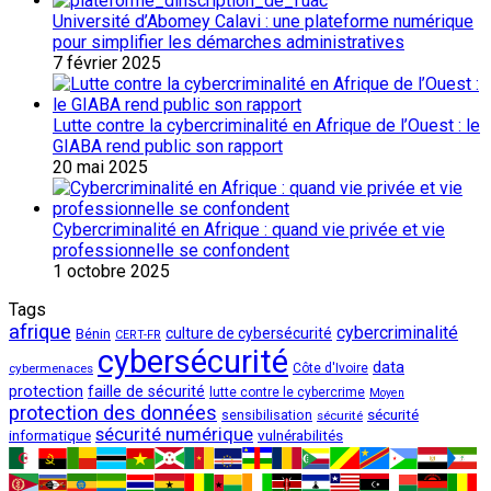
Université d’Abomey Calavi : une plateforme numérique
pour simplifier les démarches administratives
7 février 2025
Lutte contre la cybercriminalité en Afrique de l’Ouest : le
GIABA rend public son rapport
20 mai 2025
Cybercriminalité en Afrique : quand vie privée et vie
professionnelle se confondent
1 octobre 2025
Tags
afrique
cybercriminalité
culture de cybersécurité
Bénin
CERT-FR
cybersécurité
data
cybermenaces
Côte d'Ivoire
protection
faille de sécurité
lutte contre le cybercrime
Moyen
protection des données
sécurité
sensibilisation
sécurité
sécurité numérique
vulnérabilités
informatique