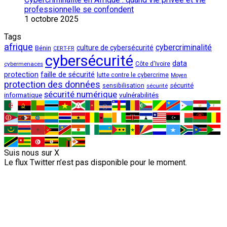
professionnelle se confondent
1 octobre 2025
Tags
afrique
cybercriminalité
culture de cybersécurité
Bénin
CERT-FR
cybersécurité
data
cybermenaces
Côte d'Ivoire
protection
faille de sécurité
lutte contre le cybercrime
Moyen
protection des données
sécurité
sensibilisation
sécurité
sécurité numérique
vulnérabilités
informatique
Suis nous sur X
Le flux Twitter n’est pas disponible pour le moment.