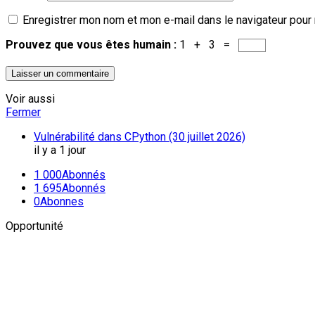
Enregistrer mon nom et mon e-mail dans le navigateur pour
Prouvez que vous êtes humain :
1 + 3 =
Voir aussi
Fermer
Vulnérabilité dans CPython (30 juillet 2026)
il y a 1 jour
1 000
Abonnés
1 695
Abonnés
0
Abonnes
Opportunité
Newsletter
L'actualité plus proche de toi
Abonnes toi pour récevoir les dernieres infos