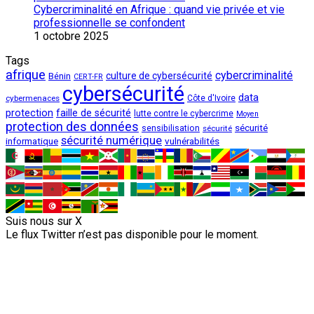
Cybercriminalité en Afrique : quand vie privée et vie
professionnelle se confondent
1 octobre 2025
Tags
afrique
cybercriminalité
culture de cybersécurité
Bénin
CERT-FR
cybersécurité
data
cybermenaces
Côte d'Ivoire
protection
faille de sécurité
lutte contre le cybercrime
Moyen
protection des données
sécurité
sensibilisation
sécurité
sécurité numérique
vulnérabilités
informatique
Suis nous sur X
Le flux Twitter n’est pas disponible pour le moment.