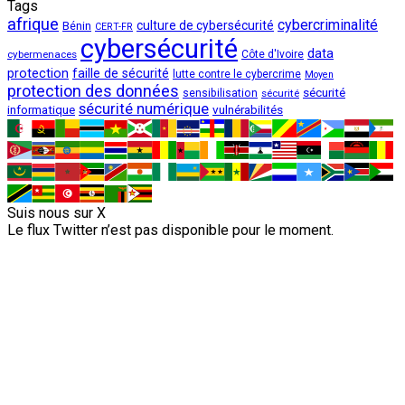
Tags
afrique
cybercriminalité
culture de cybersécurité
Bénin
CERT-FR
cybersécurité
data
cybermenaces
Côte d'Ivoire
protection
faille de sécurité
lutte contre le cybercrime
Moyen
protection des données
sécurité
sensibilisation
sécurité
sécurité numérique
vulnérabilités
informatique
Suis nous sur X
Le flux Twitter n’est pas disponible pour le moment.