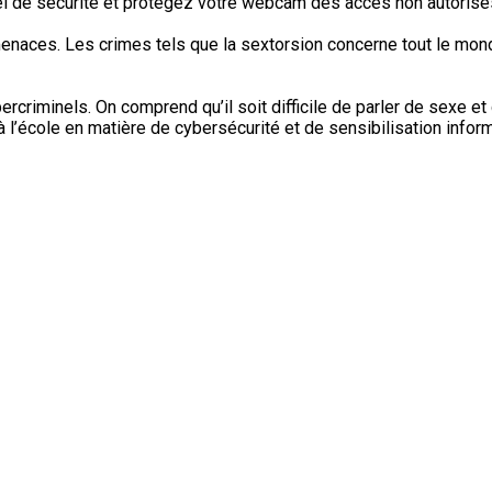
ciel de sécurité et protégez votre webcam des accès non autorisé
menaces. Les crimes tels que la sextorsion concerne tout le mon
criminels. On comprend qu’il soit difficile de parler de sexe et 
l’école en matière de cybersécurité et de sensibilisation informa