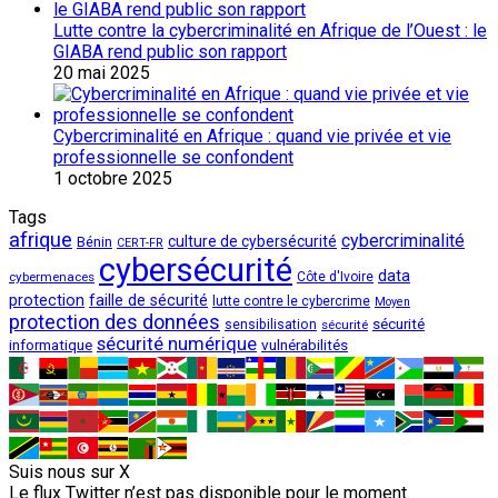
Lutte contre la cybercriminalité en Afrique de l’Ouest : le
GIABA rend public son rapport
20 mai 2025
Cybercriminalité en Afrique : quand vie privée et vie
professionnelle se confondent
1 octobre 2025
Tags
afrique
cybercriminalité
culture de cybersécurité
Bénin
CERT-FR
cybersécurité
data
cybermenaces
Côte d'Ivoire
protection
faille de sécurité
lutte contre le cybercrime
Moyen
protection des données
sécurité
sensibilisation
sécurité
sécurité numérique
vulnérabilités
informatique
Suis nous sur X
Le flux Twitter n’est pas disponible pour le moment.