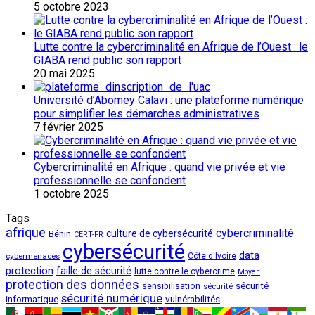
5 octobre 2023
Lutte contre la cybercriminalité en Afrique de l’Ouest : le
GIABA rend public son rapport
20 mai 2025
Université d’Abomey Calavi : une plateforme numérique
pour simplifier les démarches administratives
7 février 2025
Cybercriminalité en Afrique : quand vie privée et vie
professionnelle se confondent
1 octobre 2025
Tags
afrique
cybercriminalité
culture de cybersécurité
Bénin
CERT-FR
cybersécurité
data
cybermenaces
Côte d'Ivoire
protection
faille de sécurité
lutte contre le cybercrime
Moyen
protection des données
sécurité
sensibilisation
sécurité
sécurité numérique
vulnérabilités
informatique