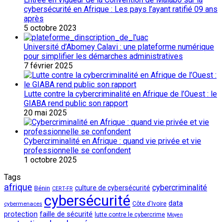
cybersécurité en Afrique : Les pays l’ayant ratifié 09 ans
après
5 octobre 2023
Université d’Abomey Calavi : une plateforme numérique
pour simplifier les démarches administratives
7 février 2025
Lutte contre la cybercriminalité en Afrique de l’Ouest : le
GIABA rend public son rapport
20 mai 2025
Cybercriminalité en Afrique : quand vie privée et vie
professionnelle se confondent
1 octobre 2025
Tags
afrique
cybercriminalité
culture de cybersécurité
Bénin
CERT-FR
cybersécurité
data
cybermenaces
Côte d'Ivoire
protection
faille de sécurité
lutte contre le cybercrime
Moyen