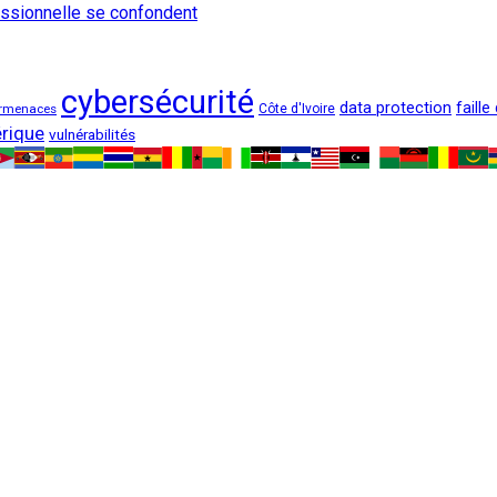
fessionnelle se confondent
cybersécurité
data protection
faille
rmenaces
Côte d'Ivoire
rique
vulnérabilités