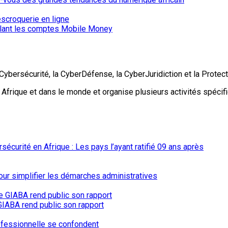
iblant les comptes Mobile Money
Cybersécurité, la CyberDéfense, la CyberJuridiction et la Protec
en Afrique et dans le monde et organise plusieurs activités spéc
écurité en Afrique : Les pays l’ayant ratifié 09 ans après
our simplifier les démarches administratives
e GIABA rend public son rapport