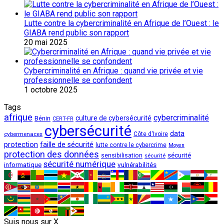
Lutte contre la cybercriminalité en Afrique de l’Ouest : le
GIABA rend public son rapport
20 mai 2025
Cybercriminalité en Afrique : quand vie privée et vie
professionnelle se confondent
1 octobre 2025
Tags
afrique
cybercriminalité
culture de cybersécurité
Bénin
CERT-FR
cybersécurité
data
cybermenaces
Côte d'Ivoire
protection
faille de sécurité
lutte contre le cybercrime
Moyen
protection des données
sécurité
sensibilisation
sécurité
sécurité numérique
vulnérabilités
informatique
Suis nous sur X