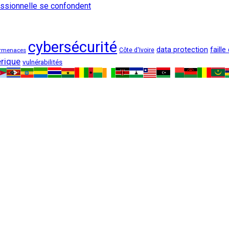
fessionnelle se confondent
cybersécurité
data protection
faille
rmenaces
Côte d'Ivoire
rique
vulnérabilités