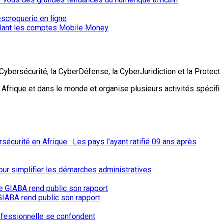
iblant les comptes Mobile Money
Cybersécurité, la CyberDéfense, la CyberJuridiction et la Protec
en Afrique et dans le monde et organise plusieurs activités spéc
écurité en Afrique : Les pays l’ayant ratifié 09 ans après
our simplifier les démarches administratives
e GIABA rend public son rapport