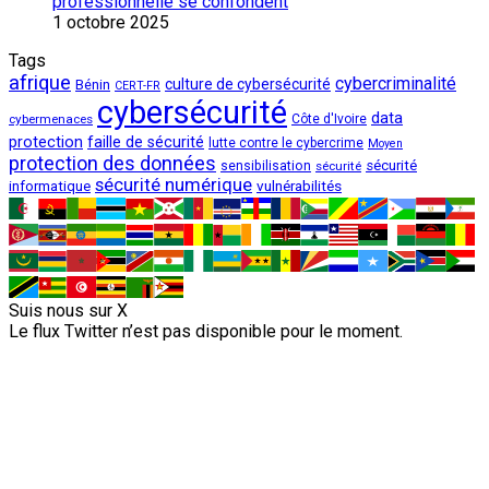
professionnelle se confondent
1 octobre 2025
Tags
afrique
cybercriminalité
culture de cybersécurité
Bénin
CERT-FR
cybersécurité
data
cybermenaces
Côte d'Ivoire
protection
faille de sécurité
lutte contre le cybercrime
Moyen
protection des données
sécurité
sensibilisation
sécurité
sécurité numérique
vulnérabilités
informatique
Suis nous sur X
Le flux Twitter n’est pas disponible pour le moment.