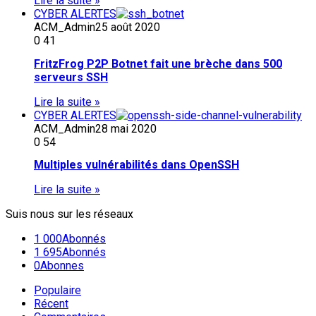
Lire la suite »
CYBER ALERTES
ACM_Admin
25 août 2020
0
41
FritzFrog P2P Botnet fait une brèche dans 500
serveurs SSH
Lire la suite »
CYBER ALERTES
ACM_Admin
28 mai 2020
0
54
Multiples vulnérabilités dans OpenSSH
Lire la suite »
Suis nous sur les réseaux
1 000
Abonnés
1 695
Abonnés
0
Abonnes
Populaire
Récent