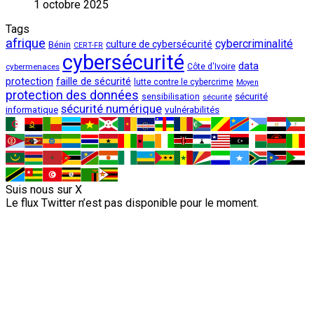
1 octobre 2025
Tags
afrique
cybercriminalité
culture de cybersécurité
Bénin
CERT-FR
cybersécurité
data
cybermenaces
Côte d'Ivoire
protection
faille de sécurité
lutte contre le cybercrime
Moyen
protection des données
sécurité
sensibilisation
sécurité
sécurité numérique
vulnérabilités
informatique
Suis nous sur X
Le flux Twitter n’est pas disponible pour le moment.