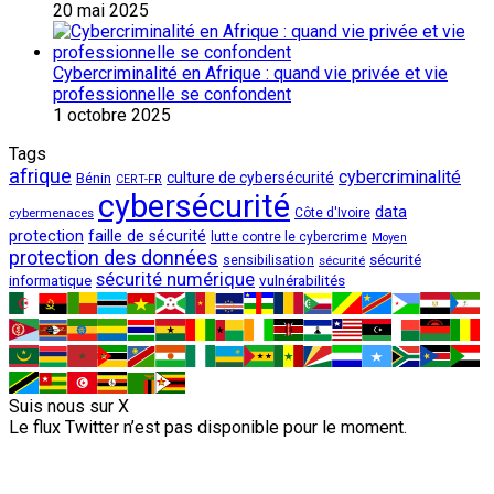
20 mai 2025
Cybercriminalité en Afrique : quand vie privée et vie
professionnelle se confondent
1 octobre 2025
Tags
afrique
cybercriminalité
culture de cybersécurité
Bénin
CERT-FR
cybersécurité
data
cybermenaces
Côte d'Ivoire
protection
faille de sécurité
lutte contre le cybercrime
Moyen
protection des données
sécurité
sensibilisation
sécurité
sécurité numérique
vulnérabilités
informatique
Suis nous sur X
Le flux Twitter n’est pas disponible pour le moment.