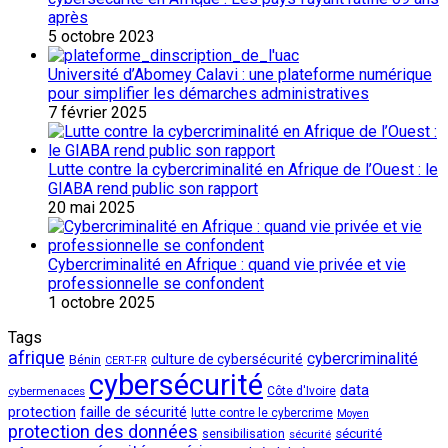
après
5 octobre 2023
Université d’Abomey Calavi : une plateforme numérique
pour simplifier les démarches administratives
7 février 2025
Lutte contre la cybercriminalité en Afrique de l’Ouest : le
GIABA rend public son rapport
20 mai 2025
Cybercriminalité en Afrique : quand vie privée et vie
professionnelle se confondent
1 octobre 2025
Tags
afrique
cybercriminalité
culture de cybersécurité
Bénin
CERT-FR
cybersécurité
data
cybermenaces
Côte d'Ivoire
protection
faille de sécurité
lutte contre le cybercrime
Moyen
protection des données
sécurité
sensibilisation
sécurité