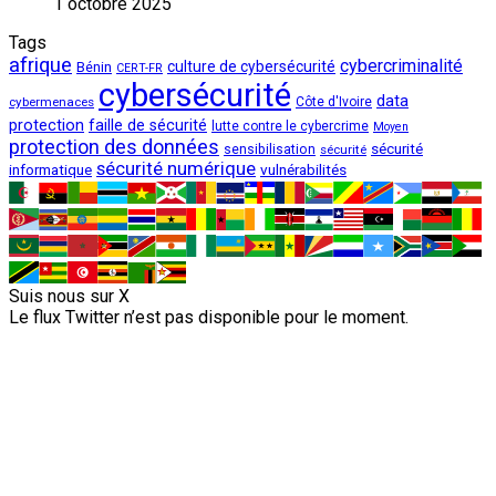
1 octobre 2025
Tags
afrique
cybercriminalité
culture de cybersécurité
Bénin
CERT-FR
cybersécurité
data
cybermenaces
Côte d'Ivoire
protection
faille de sécurité
lutte contre le cybercrime
Moyen
protection des données
sécurité
sensibilisation
sécurité
sécurité numérique
vulnérabilités
informatique
Suis nous sur X
Le flux Twitter n’est pas disponible pour le moment.