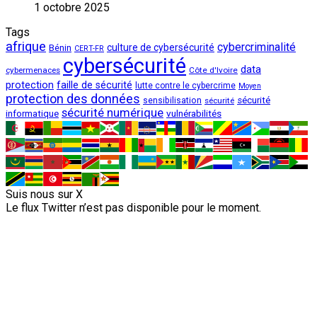
1 octobre 2025
Tags
afrique
cybercriminalité
culture de cybersécurité
Bénin
CERT-FR
cybersécurité
data
cybermenaces
Côte d'Ivoire
protection
faille de sécurité
lutte contre le cybercrime
Moyen
protection des données
sécurité
sensibilisation
sécurité
sécurité numérique
vulnérabilités
informatique
Suis nous sur X
Le flux Twitter n’est pas disponible pour le moment.