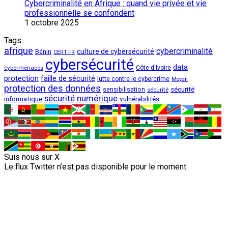
Cybercriminalité en Afrique : quand vie privée et vie
professionnelle se confondent
1 octobre 2025
Tags
afrique
cybercriminalité
culture de cybersécurité
Bénin
CERT-FR
cybersécurité
data
cybermenaces
Côte d'Ivoire
protection
faille de sécurité
lutte contre le cybercrime
Moyen
protection des données
sécurité
sensibilisation
sécurité
sécurité numérique
vulnérabilités
informatique
Suis nous sur X
Le flux Twitter n’est pas disponible pour le moment.