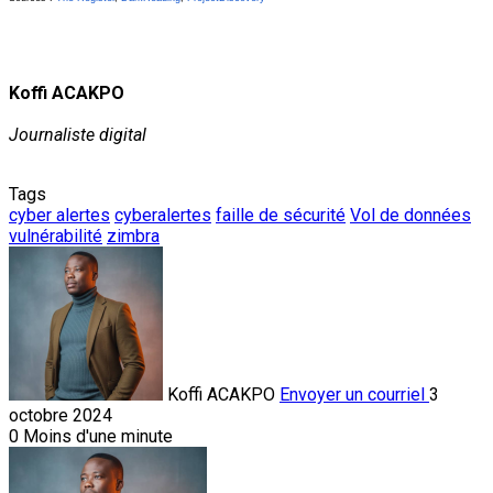
Koffi ACAKPO
Journaliste digital
Tags
cyber alertes
cyberalertes
faille de sécurité
Vol de données
vulnérabilité
zimbra
Koffi ACAKPO
Envoyer un courriel
3
octobre 2024
0
Moins d'une minute