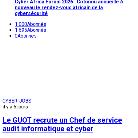
Cyber Africa Forum 2026 : Cotonou accueille à
nouveau le rendez-vous africain de la
cybersécurité
1 000
Abonnés
1 695
Abonnés
0
Abonnes
Newsletter
L'actualité plus proche de toi
Abonnes toi pour récevoir les dernieres infos
La lecture cyber de la semaine
CYBER-JOBS
il y a 6 jours
Le GUOT recrute un Chef de service
audit informatique et cyber