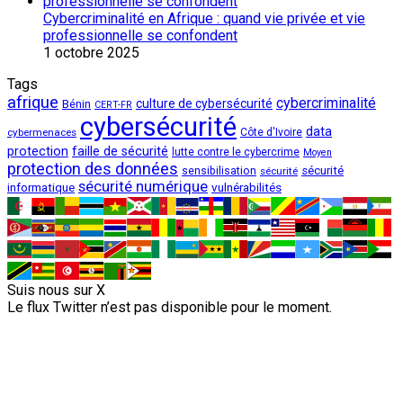
Cybercriminalité en Afrique : quand vie privée et vie
professionnelle se confondent
1 octobre 2025
Tags
afrique
cybercriminalité
culture de cybersécurité
Bénin
CERT-FR
cybersécurité
data
cybermenaces
Côte d'Ivoire
protection
faille de sécurité
lutte contre le cybercrime
Moyen
protection des données
sécurité
sensibilisation
sécurité
sécurité numérique
vulnérabilités
informatique
Suis nous sur X
Le flux Twitter n’est pas disponible pour le moment.